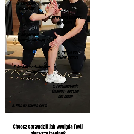
3. Zakładanie
stroju EMS
4. Ustawienie treningu
pod Ciebie
5. Rozpoczęcie
Treningu- spokojny start
6. Trening pod
okiem trenera
7. Spokojne zakończenie
treningu
8. Podsumowanie
treningu - decyzja
bez presji
9. Plan na kolejne sesje
Chcesz sprawdzić jak wygląda Twój
pierwszy trening?