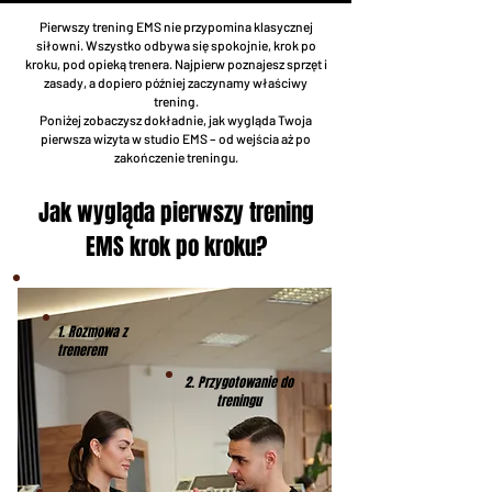
Pierwszy trening EMS nie przypomina klasycznej
siłowni. Wszystko odbywa się spokojnie, krok po
kroku, pod opieką trenera. Najpierw poznajesz sprzęt i
zasady, a dopiero później zaczynamy właściwy
trening.
Poniżej zobaczysz dokładnie, jak wygląda Twoja
pierwsza wizyta w studio EMS – od wejścia aż po
zakończenie treningu.
Jak wygląda pierwszy trening
EMS krok po kroku?
1. Rozmowa z
trenerem
2. Przygotowanie do
treningu