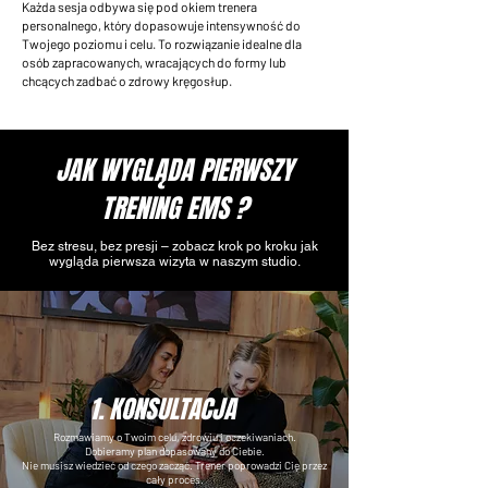
Każda sesja odbywa się pod okiem trenera
personalnego, który dopasowuje intensywność do
Twojego poziomu i celu. To rozwiązanie idealne dla
osób zapracowanych, wracających do formy lub
chcących zadbać o zdrowy kręgosłup.
JAK WYGLĄDA PIERWSZY
TRENING EMS ?
Bez stresu, bez presji – zobacz krok po kroku jak
wygląda pierwsza wizyta w naszym studio.
1. KONSULTACJA
Rozmawiamy o Twoim celu, zdrowiu i oczekiwaniach.
Dobieramy plan dopasowany do Ciebie.
Nie musisz wiedzieć od czego zacząć. Trener poprowadzi Cię przez
cały proces.