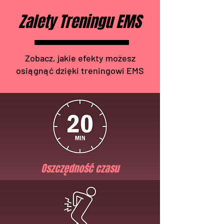
Zalety Treningu EMS
Zobacz, jakie efekty możesz
osiągnąć dzięki treningowi EMS
Oszczędność czasu