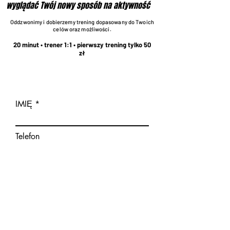
wyglądać Twój nowy sposób na aktywność
Oddzwonimy i dobierzemy trening dopasowany do Twoich
celów oraz możliwości.
20 minut • trener 1:1 • pierwszy trening tylko 50
zł
IMIĘ
Telefon
W
Wybierz Studio
*
y
STUDIO RZESZÓW
m
KOPERNIKA
a
g
STUDIO RZESZÓW
a
WARSZAWSKA
n
STUDIO RZESZÓW
e
ARCHITEKTÓW