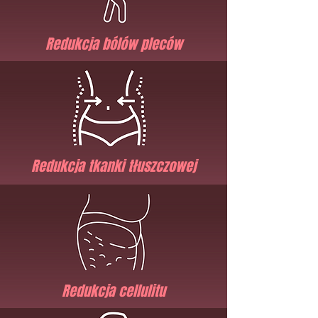
Redukcja bólów pleców
Redukcja tkanki tłuszczowej
Redukcja cellulitu