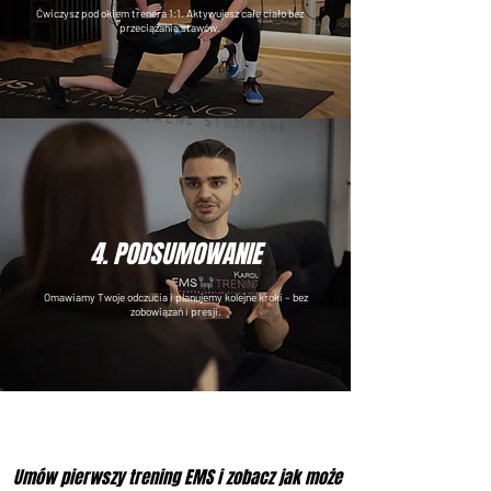
Ćwiczysz pod okiem trenera 1:1. Aktywujesz całe ciało bez
przeciążania stawów.
4. PODSUMOWANIE
Omawiamy Twoje odczucia i planujemy kolejne kroki – bez
zobowiązań i presji.
Umów pierwszy trening EMS i zobacz jak może